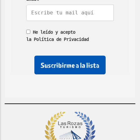
He leído y acepto
la Política de Privacidad
No
No
No
rellenar
rellenar
marcar
este
este
esta
campo
campo
casilla
de
email