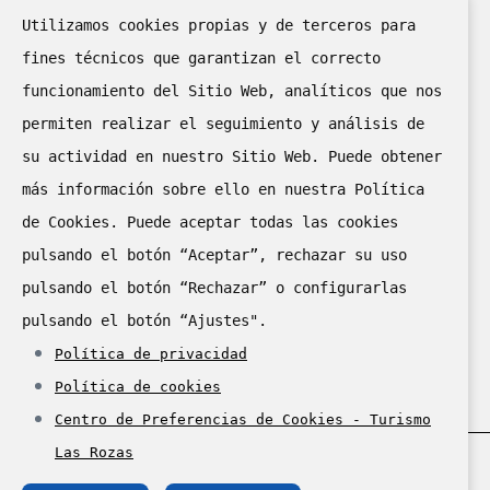
Utilizamos cookies propias y de terceros para
fines técnicos que garantizan el correcto
funcionamiento del Sitio Web, analíticos que nos
permiten realizar el seguimiento y análisis de
su actividad en nuestro Sitio Web. Puede obtener
más información sobre ello en nuestra Política
de Cookies. Puede aceptar todas las cookies
II puesto en el “II Concurso
pulsando el botón “Aceptar”, rechazar su uso
de Cartelería Digital
pulsando el botón “Rechazar” o configurarlas
de la Red de Oficinas de
pulsando el botón “Ajustes".
Turismo de la Comunidad de
Política de privacidad
Madrid 2024"
Política de cookies
Centro de Preferencias de Cookies - Turismo
Las Rozas
© Ayuntamiento de Las Rozas de Madrid, 2025.