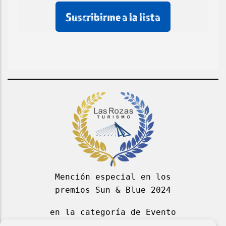
rellenar
rellenar
marcar
este
este
esta
campo
campo
casilla
de
email
Mención especial en los
premios Sun & Blue 2024
en la categoría de Evento
Deportivo Azul 2024